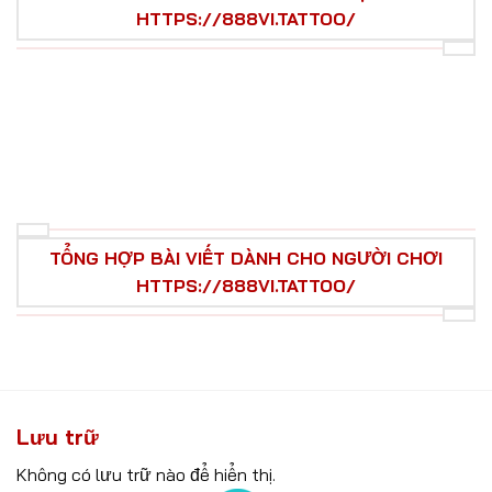
HTTPS://888VI.TATTOO/
TỔNG HỢP BÀI VIẾT DÀNH CHO NGƯỜI CHƠI
HTTPS://888VI.TATTOO/
Lưu trữ
Không có lưu trữ nào để hiển thị.